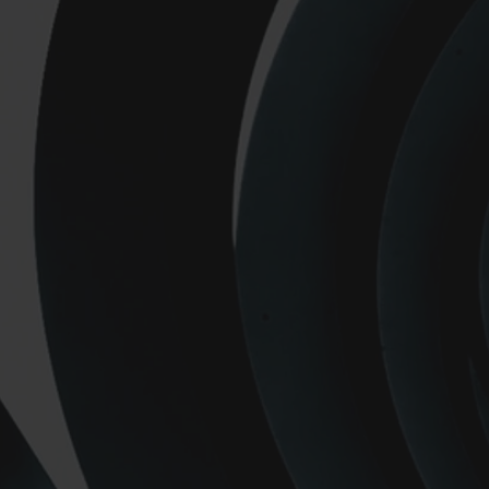
fíos
iento