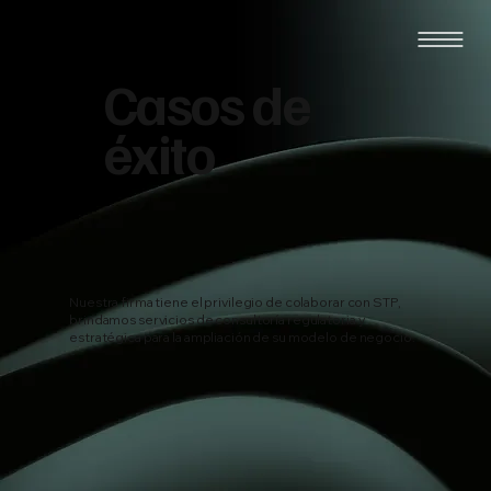
Casos de
éxito
Nuestra firma tiene el privilegio de colaborar con STP,
brindamos servicios de consultoría regulatoria y
estratégica para la ampliación de su modelo de negocio.