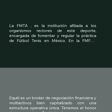
debido registro de marca en México, así como 
la negociación para la posible adquisición de 
diversas marcas en México y el optimo 
registro de su propiedad intelectual.
La FMTA , es la institución afiliada a los 
organismos rectores de este deporte, 
encargada de fomentar y regular la práctica 
de Fútbol Tenis en México. En la FMFTA, 
hemos llevado a cabo la confección de la 
estructura corporativa de la entidad, el 
registro de sus marcas, la realización de 
exitosas negociaciones, la exportación de sus 
productos, la obtención de recursos 
financieros y la gestión de los aspectos 
jurídicos inherentes. Tuvimos un rol medular en 
el exitoso proceso de Due Diligence realizado 
por los inversionistas de la séptima 
temporada de Shark Tank en dónde logramos 
una inversión de 4 MDP, 2 de ellos a capital y 
Equiti es un broker de negociación financiera y 
2 a deuda.
multiactivos bien capitalizado con una 
estructura operativa única. Tenemos el honor 