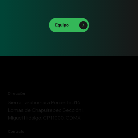
reuniones en La Habana y Moscú, así como en la 
Roundtable of Philantrophy de United Way World Wide. En 
2022, fue invitado a impartir clases en la Universidad 
Amerike. Ha liderado el levantamiento de capital de más de 
300 millones de pesos para diversas empresas y start-ups, 
Equipo
estructurando sociedades en jurisdicciones como las Islas 
Caimán y Delaware. Además, se ha desempeñado como 
consultor de negocios e inversionista en varios 
emprendimientos.
Dirección
Sierra Tarahumara Poniente 316
Lomas de Chapultepec Sección I,
Miguel Hidalgo, CP11000, CDMX
Contacto